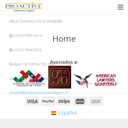
MESA CENTRAL (+56 2) 29638980
Home
(+56 9) 9999 5314
(+56 9) 7966 3919
Asociados a:
Badajoz 130 Oficina 703, Piso 7
Las Condes, Santiago, Chile
contacto@proactivesolucioneslegales.cl
Español